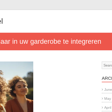
l
jaar in uw garderobe te integreren
ARC
June
May
Apri