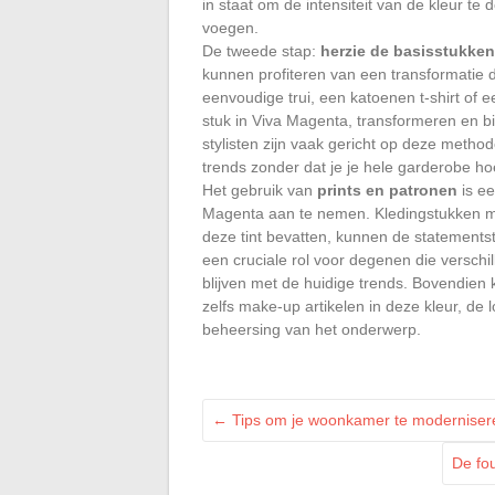
in staat om de intensiteit van de kleur te
voegen.
De tweede stap:
herzie de basisstukken
kunnen profiteren van een transformatie d
eenvoudige trui, een katoenen t-shirt of
stuk in Viva Magenta, transformeren en bi
stylisten zijn vaak gericht op deze metho
trends zonder dat je je hele garderobe ho
Het gebruik van
prints en patronen
is e
Magenta aan te nemen. Kledingstukken me
deze tint bevatten, kunnen de statements
een cruciale rol voor degenen die verschill
blijven met de huidige trends. Bovendien 
zelfs make-up artikelen in deze kleur, de
beheersing van het onderwerp.
←
Tips om je woonkamer te modernisere
De fo