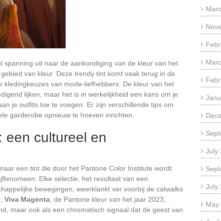
Marc
Nov
Febr
Marc
ol spanning uit naar de aankondiging van de kleur van het
 gebied van kleur. Deze trendy tint komt vaak terug in de
Febr
de kledingkeuzes van mode-liefhebbers. De kleur van het
gend lijken, maar het is in werkelijkheid een kans om je
Janu
 aan je outfits toe te voegen. Er zijn verschillende tips om
ele garderobe opnieuw te hoeven inrichten.
Dec
Sept
: een cultureel en
July
maar een tint die door het Pantone Color Institute wordt
Sept
ijlfenomeen. Elke selectie, het resultaat van een
July
happelijke bewegingen, weerklankt ver voorbij de catwalks
d,
Viva Magenta
, de Pantone kleur van het jaar 2023,
May
end, maar ook als een chromatisch signaal dat de geest van