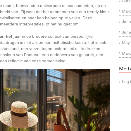
Apri
e mode, beïnvloeden ontwerpers en consumenten, en de
Marc
rbeeld van. Zij weet dat het aannemen van een trendy kleur
vitaliseren en haar kan helpen op te vallen. Deze
Janu
 meerdere interpretaties, of het nu gaat om
June
an het jaar
in de bredere context van persoonlijke
nta dragen is niet alleen een esthetische keuze; het is ook
May
estand, een verzet tegen uniformiteit uit te drukken.
Marc
de nasleep van Pantone, een onderwerp van gesprek, een
, een reflectie van onze samenleving.
MET
Log 