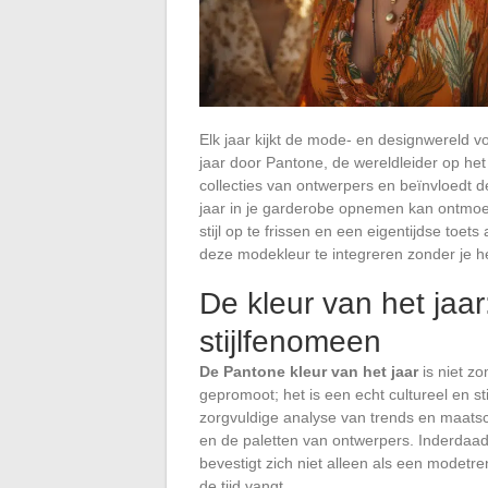
Elk jaar kijkt de mode- en designwereld v
jaar door Pantone, de wereldleider op het
collecties van ontwerpers en beïnvloedt 
jaar in je garderobe opnemen kan ontmoedi
stijl op te frissen en een eigentijdse toets
deze modekleur te integreren zonder je h
De kleur van het jaar
stijlfenomeen
De Pantone kleur van het jaar
is niet zo
gepromoot; het is een echt cultureel en st
zorgvuldige analyse van trends en maatsc
en de paletten van ontwerpers. Inderdaa
bevestigt zich niet alleen als een modetr
de tijd vangt.