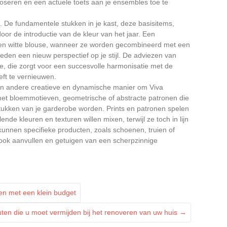
 doseren en een actuele toets aan je ensembles toe te
. De fundamentele stukken in je kast, deze basisitems,
oor de introductie van de kleur van het jaar. Een
 een witte blouse, wanneer ze worden gecombineerd met een
eden een nieuw perspectief op je stijl. De adviezen van
de, die zorgt voor een succesvolle harmonisatie met de
eft te vernieuwen.
en andere creatieve en dynamische manier om Viva
t bloemmotieven, geometrische of abstracte patronen die
tukken van je garderobe worden. Prints en patronen spelen
ende kleuren en texturen willen mixen, terwijl ze toch in lijn
kunnen specifieke producten, zoals schoenen, truien of
 look aanvullen en getuigen van een scherpzinnige
n met een klein budget
uten die u moet vermijden bij het renoveren van uw huis
→