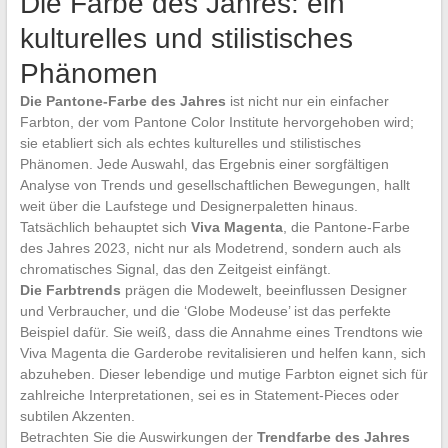
Die Farbe des Jahres: ein
kulturelles und stilistisches
Phänomen
Die Pantone-Farbe des Jahres
ist nicht nur ein einfacher
Farbton, der vom Pantone Color Institute hervorgehoben wird;
sie etabliert sich als echtes kulturelles und stilistisches
Phänomen. Jede Auswahl, das Ergebnis einer sorgfältigen
Analyse von Trends und gesellschaftlichen Bewegungen, hallt
weit über die Laufstege und Designerpaletten hinaus.
Tatsächlich behauptet sich
Viva Magenta
, die Pantone-Farbe
des Jahres 2023, nicht nur als Modetrend, sondern auch als
chromatisches Signal, das den Zeitgeist einfängt.
Die Farbtrends
prägen die Modewelt, beeinflussen Designer
und Verbraucher, und die ‘Globe Modeuse’ ist das perfekte
Beispiel dafür. Sie weiß, dass die Annahme eines Trendtons wie
Viva Magenta die Garderobe revitalisieren und helfen kann, sich
abzuheben. Dieser lebendige und mutige Farbton eignet sich für
zahlreiche Interpretationen, sei es in Statement-Pieces oder
subtilen Akzenten.
Betrachten Sie die Auswirkungen der
Trendfarbe des Jahres